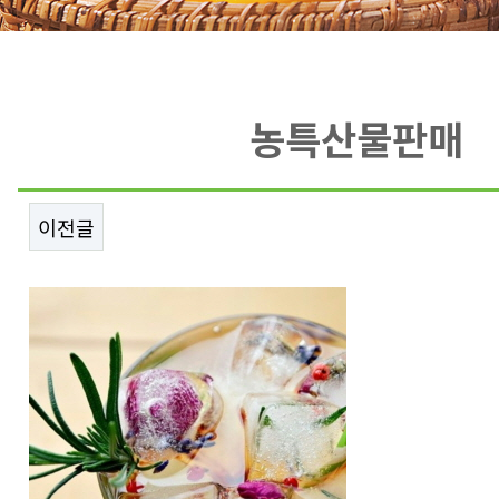
농특산물판매
이전글
본문