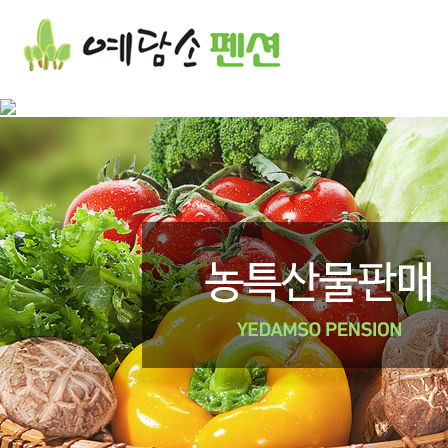
꽃차 | 꽃차