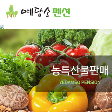
꽃차체험 | 아이스 월병