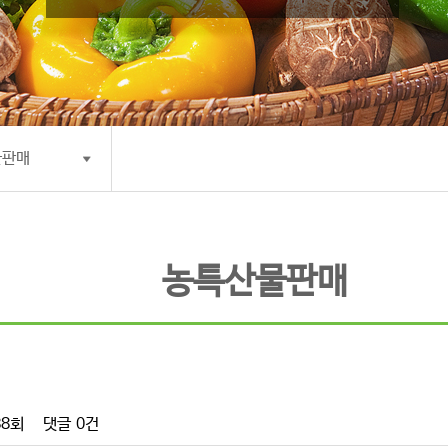
물판매
농특산물판매
88회
댓글
0건