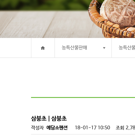
농특산물판매
농특산
삼붕초 | 삼붕초
작성자
예담소펜션
18-01-17 10:50
조회
2,7